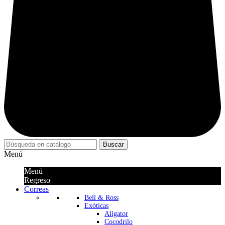
Buscar
Menú
Menú
Regreso
Correas
Bell & Ross
Exóticas
Aligator
Cocodrilo