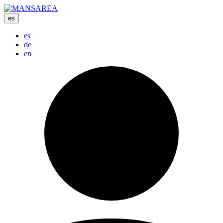
es
es
de
en