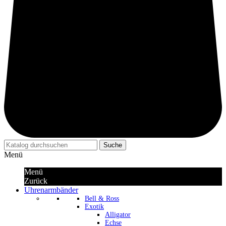
Suche
Menü
Menü
Zurück
Uhrenarmbänder
Bell & Ross
Exotik
Alligator
Echse